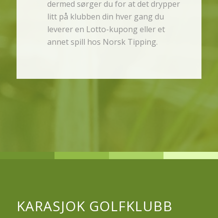
dermed sørger du for at det drypper
litt på klubben din hver gang du
leverer en Lotto-kupong eller et
annet spill hos Norsk Tipping.
KARASJOK GOLFKLUBB