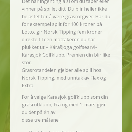
Det har ingenting å si om du taper eller
vinner på spillet ditt. Du blir heller ikke
belastet for å være grasrotgiver. Har du
for eksempel spilt for 100 kroner på
Lotto, gir Norsk Tipping fem kroner
direkte til den mottakeren du har
plukket ut – Kárášjoga golfsearvi-
Karasjok Golfklubb. Premien din blir like
stor.
Grasrotandelen gjelder alle spill hos
Norsk Tipping, med unntak av Flax og
Extra.
For å velge Karasjok golfklubb som din
grasrotklubb, Fra og med 1. mars gjør
du det på én av
disse tre måtene: