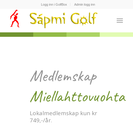
Logg inn i GolfBox
Admin logg inn
Medlemskap
Miellahttovuohta
Lokalmedlemskap kun kr
749,-/år.