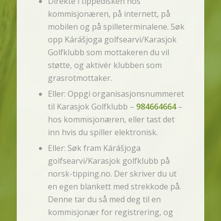
Direkte i tippedisken hos
kommisjonæren, på internett, på
mobilen og på spilleterminalene. Søk
opp Kárášjoga golfsearvi/Karasjok
Golfklubb som mottakeren du vil
støtte, og aktivér klubben som
grasrotmottaker.
Eller: Oppgi organisasjonsnummeret
til Karasjok Golfklubb –
984664664
–
hos kommisjonæren, eller tast det
inn hvis du spiller elektronisk.
Eller: Søk fram Kárášjoga
golfsearvi/Karasjok golfklubb på
norsk-tipping.no. Der skriver du ut
en egen blankett med strekkode på.
Denne tar du så med deg til en
kommisjonær for registrering, og