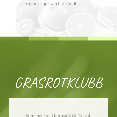
og purring som blir sendt.
GRASROTKLUBB
Som medlem i Karasjok Golfklubb